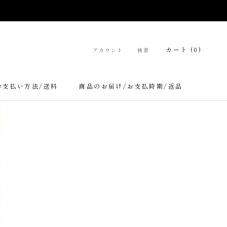
カート (
0
)
アカウント
検索
シェア
前へ
次へ
お支払い方法/送料
商品のお届け/お支払時期/返品
お支払い方法/送料
商品のお届け/お支払時期/返品