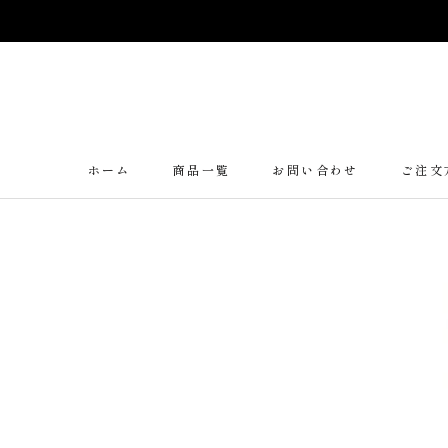
ス
キ
ッ
プ
し
て
コ
ン
ホーム
商品一覧
お問い合わせ
ご注文
ホーム
商品一覧
お問い合わせ
ご注文
テ
ン
ツ
に
移
動
す
る