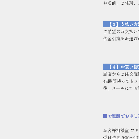
お名前、ご住所、
【３】支払い方
ご希望のお支払い
代金引換をお選び
【４】お買い
当店からご注文確
48
時間待ってもメ
後、メールにてお
■お電話でお申し
お客様相談室 フリーダ
受付時間
9:00
〜
17