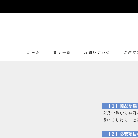
ス
キ
ッ
プ
し
て
コ
ン
ホーム
商品一覧
お問い合わせ
ご注文
ホーム
商品一覧
お問い合わせ
ご注文
テ
ン
ツ
に
移
動
す
【１】商品を選
る
商品一覧からお好
揃いましたら「ご
【２】必要項