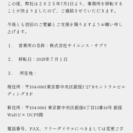
この度、弊社は２０２５年
7
月
1
日より、事務所を移転する
ことが決まりましたので、ご連絡させていただきます。
今後とも倍旧のご愛顧とご支援を賜りますようお願い申し
上げます。
１．
営業所の名称：株式会社サイエンス・サプリ
２．
移転日：
2025
年７月１日
３．
所在地：
現住所
：〒
104
‐
0061
東京都中央区銀座
1
⁻
27
⁻
8
セントラルビル
ディング９
F
新住所
：〒
104
‐
0061
東京都中央区銀座
6
丁目
13
番
16
号 銀座
Wall
ビル
UCF5
階
電話番号、
FAX
、フリーダイヤルにつきましては変更ござ