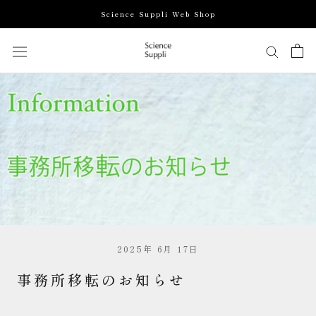
ス
Science Suppli Web Shop
キ
ッ
プ
し
て
コ
ン
テ
ン
ツ
に
移
動
す
2025年 6月 17日
る
事務所移転のお知らせ