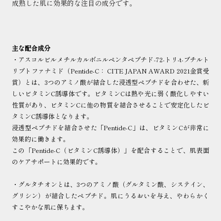
成熟した肌に効果的な注目の成分です。
主な配合成分
・アスコルビルメチルカルボニルペンタペプチド-72-トリ-t-ブチルト
リプトファナミド
（Pentide-C： CITE JAPAN AWARD 2021金賞受
賞）とは、3つのアミノ酸が結合した浸透型ペプチドを合わせた、新
しいビタミンC誘導体です。ビタミンCは熱や光に弱く酸化しやすい
性質があり、ビタミンCに他の物質を結合させることで安定化したビ
タミンC誘導体となります。
浸透型ペプチドを結合させた「Pentide-C」は、ビタミンCが非常に
効果的に働きます。
この「Pentide-C（ビタミンC誘導体）」を配合することで、肌表面
のケアサポートに効果的です。
・グルタチオンとは、3つのアミノ酸（グルタミン酸、システイン、
グリシン）が結合したペプチド。肌にうるおいを与え、やわらかく
すこやかな肌に保ちます。