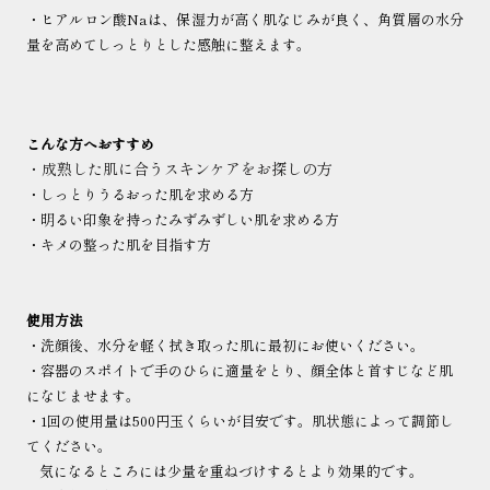
・ヒアルロン酸Naは、保湿力が高く肌なじみが良く、角質層の水分
量を高めてしっとりとした感触に整えます。
こんな方へおすすめ
・成熟した肌に合うスキンケアをお探しの方
・しっとりうるおった肌を求める方
・明るい印象を持ったみずみずしい肌を求める方
・キメの整った肌を目指す方
使用方法
・洗顔後、水分を軽く拭き取った肌に最初にお使いください。
・容器のスポイトで手のひらに適量をとり、顔全体と首すじなど肌
になじませます。
・1回の使用量は500円玉くらいが目安です。肌状態によって調節し
てください。
気になるところには少量を重ねづけするとより効果的です。