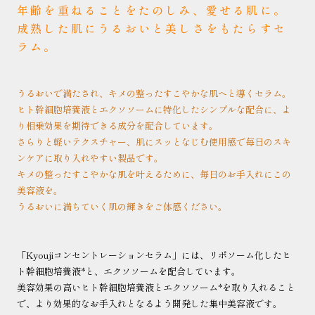
年齢を重ねることをたのしみ、愛せる肌に。
成熟した肌にうるおいと美しさをもたらすセ
ラム。
うるおいで満たされ、
キメの整ったすこやかな肌へと導く
セラム。
ヒト幹細胞培養液とエクソソームに特化したシンプルな配合に、よ
り相乗効果を期待できる成分を配合しています。
さらりと軽いテクスチャー、肌にスッとなじむ使用感で毎日のスキ
ンケアに取り入れやすい製品です。
キメの整ったすこやかな肌を叶えるために、毎日のお手入れにこの
美容液を。
うるおいに満ちていく肌の輝きをご体感ください。
「Kyoujiコンセントレーションセラム」には、リポソーム化したヒ
ト幹細胞培養液*と、エクソソームを配合しています。
美容効果の高いヒト幹細胞培養液とエクソソーム*を取り入れること
で、より効果的なお手入れとなるよう開発した集中美容液です。