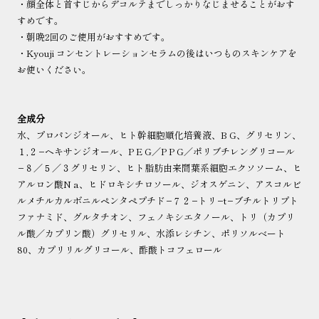
・顔全体と首すじからデコルテまでしっかりなじませることがおす
すめです。
・朝晩2回のご使用がおすすめです。
・Kyouji コンセントレーションセラムの後はいつものスキンケアを
お使いください。
全成分
水、プロパンジオール、ヒト幹細胞順化培養液、B G、グリセリン、
１,２−ヘキサンジオール、P E G／P P G／ポリブチレングリコール
−８／５／３グリセリン、ヒト脂肪由来間葉系細胞エクソソーム、ヒ
アルロン酸N a、ヒドロキシチロソール、ジオスゲニン、アスコルビ
ルメチルカルボニルペンタペプチド−７２−トリ−t−ブチルトリプト
ファナミド、グルタチオン、フェノキシエタノール、トリ（カプリ
ル酸／カプリン酸）グリセリル、水添レシチン、ポリソルベート
80、カプリリルグリコール、酢酸トコフェロール