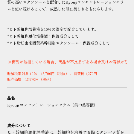
質の高いエクソソームを配合したKyoujiコンセントレーションセラ
ムを使い続けることで、成熟した肌に美しさをもたらします。
*ヒト幹細胞培養液を10％の濃度で配合しています。
*ヒト幹細胞順化培養液：保湿成分として
*ヒト脂肪由来間葉系幹細胞エクソソーム：保湿成分として
商品が破損している場合、商品が不良品である場合又はお客様が注文
※
軽減税率対象
10
％
12
,
700
円（税抜）
、消費税
1
,
270
円
販売価格：
13
,
970
円（税込）
品名
Kyouji
コンセントレーションセラム（集中美容液）
成分について
ヒト幹細胞順化培養液は、幹細胞を培養する際にタンパク質を