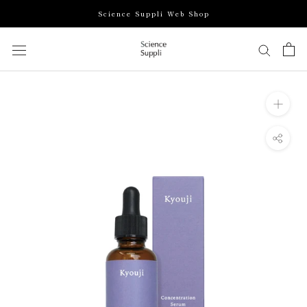
ス
Science Suppli Web Shop
キ
ッ
プ
し
て
コ
ン
テ
ン
ツ
に
移
動
す
る