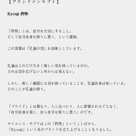
【ブランドコンセプト
】
Kyouji -矜恃-
「矜恃」とは、自分を大切にすること。
そして自分自身を誇りに思う、という意味。
この言葉は「孔雀の羽」を由来としています。
孔雀はどれだけ大きく美しい羽を持っているのか。
それは羽を広げないと外からは見えない。
しかし、美しく確固たる羽を持っていることを、
孔雀自身は知っている。
そのことが孔雀の誇り。
「プライド」とは異なり、人と比べたり、
人に評価されるでもなく、
「自分自身を信じ、自ら自分を誇りに思う
」のです。
サイエンス・サプリはこの「矜恃」ということばから、
「Kyouji」という名のブランドを立ち上げることとなりました。