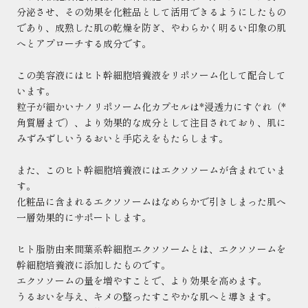
分泌させ、その効果を化粧品として活用できるようにしたもの
であり、成熟した肌の乾燥を防ぎ、やわらかく明るい印象の肌
へとアプローチする成分です。
この美容液にはヒト幹細胞培養液をリポソーム化して配合して
います。
粒子が細かいナノリポソーム化カプセルは*浸透力にすぐれ（*
角質層まで）、より効果的な成分として注目されており、肌に
みずみずしいうるおいと手応えをもたらします。
また、このヒト幹細胞培養液にはエクソソームが含まれていま
す。
化粧品に含まれるエクソソームはなめらかで引きしまった肌へ
一層効果的にサポートします。
ヒト脂肪由来間葉系幹細胞エクソソームとは、エクソソームを
幹細胞培養液に添加したものです。
エクソソームの量を増やすことで、より効果を高めます。
うるおいを与え、キメの整ったすこやかな肌へと導きます。