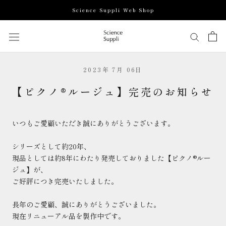
ス
Science Suppli Web Shop
キ
ッ
プ
し
て
2023年 7月 06日
コ
ン
【ピクノ®︎ルージュ】完売のお知らせ
テ
ン
ツ
いつもご愛顧いただき誠にありがとうございます。
に
移
シリーズとして約20年、
動
現品としては約8年にわたり発売しておりました【ピクノ®︎ルー
す
ジュ】が、
る
ご好評につき完売いたしました。
長年のご愛顧、誠にありがとうございました。
現在リニューアル品を製作中です。