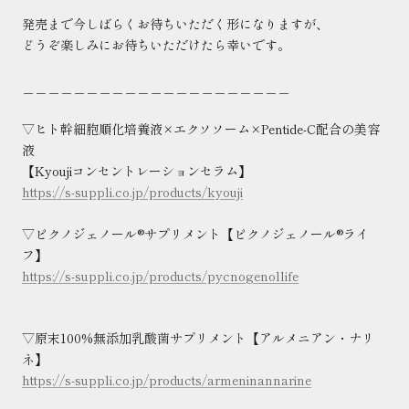
発売まで今しばらくお待ちいただく形になりますが、
どうぞ楽しみにお待ちいただけたら幸いです。
＿＿＿＿＿＿＿＿＿＿＿＿＿＿＿＿＿＿＿＿＿
▽ヒト幹細胞順化培養液×エクソソーム×Pentide-C配合の美容
液
【Kyoujiコンセントレーションセラム】
https://s-suppli.co.jp/products/kyouji
▽ピクノジェノール®︎サプリメント【ピクノジェノール®︎ライ
フ】
https://s-suppli.co.jp/products/pycnogenollife
▽原末100%無添加乳酸菌サプリメント【アルメニアン・ナリ
ネ】
https://s-suppli.co.jp/products/armeninannarine