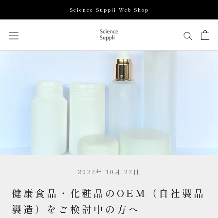
ス
Science Suppli Web Shop
キ
ッ
プ
し
て
コ
ン
テ
ン
ツ
に
移
動
す
2022年 10月 22日
る
健康食品・化粧品のOEM（自社製品
製造）をご検討中の方へ